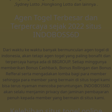
,Sydney Lotto ,Hongkong Lotto dan lainnya .
Agen Togel Terbesar dan
Terpercaya sejak 2022 situs
INDOBOSS6D
Dari waktu ke waktu banyak bermunculan agen togel di
indonesia, akan tetapi agen togel yang paling bonafit dan
terpercaya hanya ada di 88GROUP. Setiap minggunya
memberikan Bonus Cashback, Bonus Rollingan dan Bonus
Refferal serta mengadakan lomba bagi para member
sehingga para member yang bermain di situs togel kami
bisa terus nyaman mencoba peruntungan. INDOBOSS6D
akan selalu menjamin privacy dan jaminan pembayaran
penuh kepada member yang bermain di situs kami.
Kelebihan situs togel online