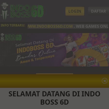
LOGIN
DAFTAR
INFO TERBARU:
DATANG DI
WWW.INDOBOSS6D.COM
. WEB GAMES ONLIN
LIVE CHAT
SELAMAT DATANG DI INDO
BOSS 6D