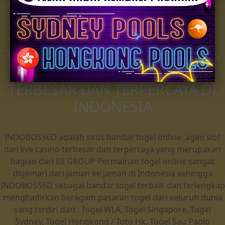
INDOBOSS6D SITUS BANDAR
TOGEL ONLINE - TOTO ONLINE -
SLOT DAN LIVE CASINO
TERBESAR DAN TERPERCAYA DI
INDONESIA
INDOBOSS6D adalah situs bandar togel online ,agen slot
dan live casino terbesar dan terpercaya yang merupakan
bagian dari 88 GROUP Permainan togel online sangat
digemari dari jaman ke jaman di Indonesia sehingga
INDOBOSS6D sebagai bandar togel terbaik dan terlengkap
menghadirkan beragam pasaran togel dari seluruh dunia
yang terdiri dari : Togel WLA, Togel Singapore, Togel
Sydney, Togel Hongkong / Toto Hk, Togel Sau Paolo