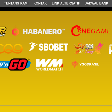
TENTANG KAMI
KONTAK
LINK ALTERNATIF
JADWAL BANK