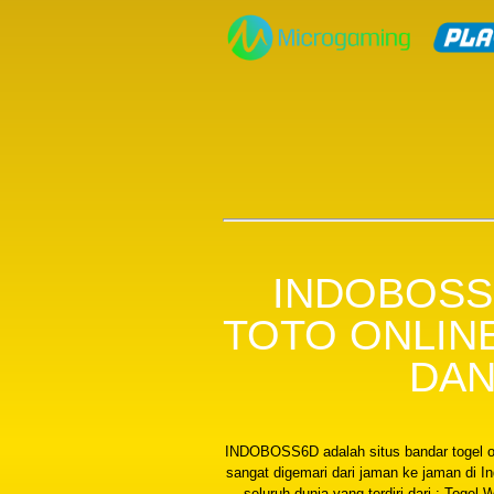
INDOBOSS
TOTO ONLINE
DAN
INDOBOSS6D adalah situs bandar togel on
sangat digemari dari jaman ke jaman di 
seluruh dunia yang terdiri dari : Toge