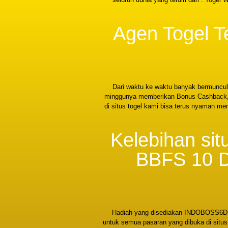
Agen Togel T
Dari waktu ke waktu banyak bermuncula
minggunya memberikan Bonus Cashback, 
di situs togel kami bisa terus nyaman 
Kelebihan si
BBFS 10 D
Hadiah yang disediakan INDOBOSS6D un
untuk semua pasaran yang dibuka di situs 