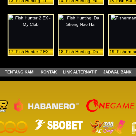
13. Fish Hunting: Li Kui Pi Yu
14. Fish Hunting: Yao Qian Shu
17. Fish Hunter 2 EX - My Club
18. Fish Hunting: Da Sheng Nao Hai
19. Fisherma
TENTANG KAMI
KONTAK
LINK ALTERNATIF
JADWAL BANK