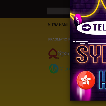
MITRA KAMI