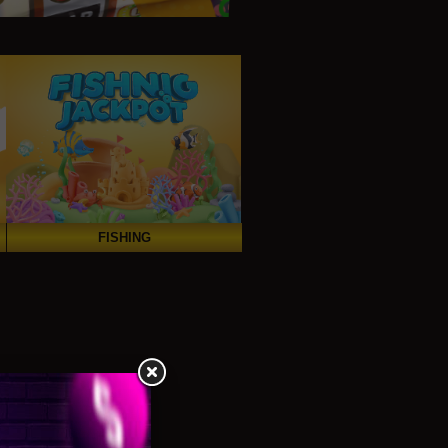
FISHING