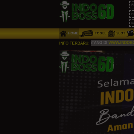
R
B
R
HOME
TOGEL
SLOT
SELAMAT DATANG DI
WWW.INDOBOSS6D.C
INFO TERBARU: