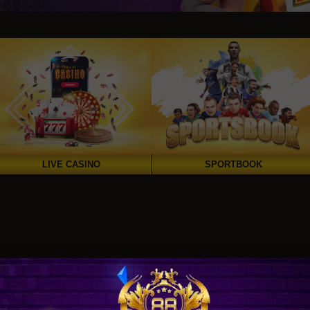
LIVE CASINO
SPORTBOOK